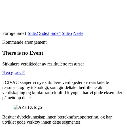
Forrige
Side
1
Side
2
Side
3
Side
4
Side
5
Neste
Kommende arrangement
There is no Event
Sirkulære verdikjeder av resirkulerte ressurser
Hva gjør vi?
I CIVAC skaper vi nye sirkulære verdikjeder av resirkulerte
ressurser, og ny teknologi, som gir deltakerbedriftene økt
verdiskaping og konkurransekraft. I klyngen har vi gode eksempler
på nettopp dette.
Besitter dybdekunnskap innen bærekraftsrapportering, og har
utviklet gode verktøy innen dette segmentet