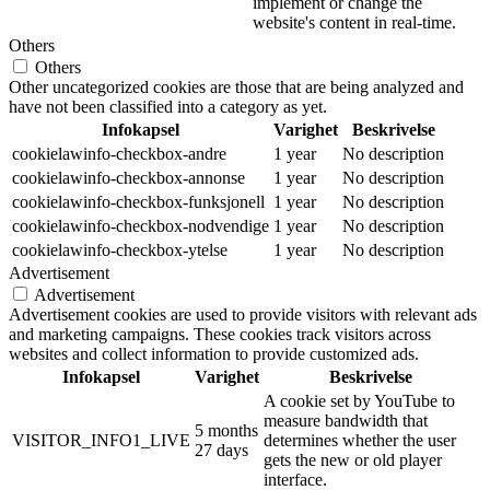
implement or change the
website's content in real-time.
Others
Others
Other uncategorized cookies are those that are being analyzed and
have not been classified into a category as yet.
Infokapsel
Varighet
Beskrivelse
cookielawinfo-checkbox-andre
1 year
No description
cookielawinfo-checkbox-annonse
1 year
No description
cookielawinfo-checkbox-funksjonell
1 year
No description
cookielawinfo-checkbox-nodvendige
1 year
No description
cookielawinfo-checkbox-ytelse
1 year
No description
Advertisement
Advertisement
Advertisement cookies are used to provide visitors with relevant ads
and marketing campaigns. These cookies track visitors across
websites and collect information to provide customized ads.
Infokapsel
Varighet
Beskrivelse
A cookie set by YouTube to
measure bandwidth that
5 months
VISITOR_INFO1_LIVE
determines whether the user
27 days
gets the new or old player
interface.