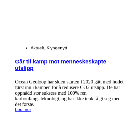
Aktuelt
,
Klyngenytt
Går til kamp mot menneskeskapte
utslipp
Ocean Geoloop har siden starten i 2020 gått med hodet
først inn i kampen for å redusere CO2 utslipp. De har
oppnådd stor suksess med 100% ren
karbonfangstteknologi, og har ikke tenkt å gi seg med
det første.
Les mer