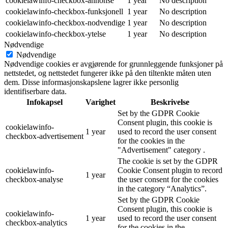
cookielawinfo-checkbox-annonse
1 year
No description
cookielawinfo-checkbox-funksjonell
1 year
No description
cookielawinfo-checkbox-nodvendige
1 year
No description
cookielawinfo-checkbox-ytelse
1 year
No description
Nødvendige
Nødvendige
Nødvendige cookies er avgjørende for grunnleggende funksjoner på
nettstedet, og nettstedet fungerer ikke på den tiltenkte måten uten
dem. Disse informasjonskapslene lagrer ikke personlig
identifiserbare data.
Infokapsel
Varighet
Beskrivelse
Set by the GDPR Cookie
Consent plugin, this cookie is
cookielawinfo-
1 year
used to record the user consent
checkbox-advertisement
for the cookies in the
"Advertisement" category .
The cookie is set by the GDPR
cookielawinfo-
Cookie Consent plugin to record
1 year
checkbox-analyse
the user consent for the cookies
in the category “Analytics”.
Set by the GDPR Cookie
Consent plugin, this cookie is
cookielawinfo-
1 year
used to record the user consent
checkbox-analytics
for the cookies in the