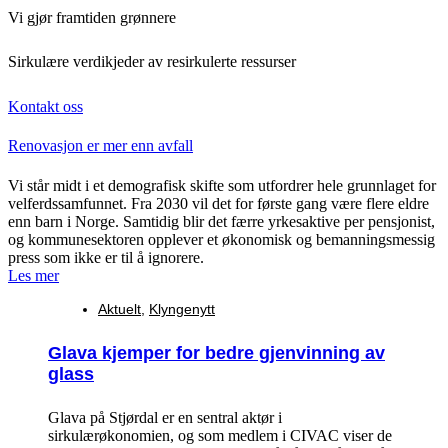
Vi gjør framtiden grønnere
Sirkulære verdikjeder av resirkulerte ressurser
Kontakt oss
Renovasjon er mer enn avfall
Vi står midt i et demografisk skifte som utfordrer hele grunnlaget for
velferdssamfunnet. Fra 2030 vil det for første gang være flere eldre
enn barn i Norge. Samtidig blir det færre yrkesaktive per pensjonist,
og kommunesektoren opplever et økonomisk og bemanningsmessig
press som ikke er til å ignorere.
Les mer
Aktuelt
,
Klyngenytt
Glava kjemper for bedre gjenvinning av
glass
Glava på Stjørdal er en sentral aktør i
sirkulærøkonomien, og som medlem i CIVAC viser de